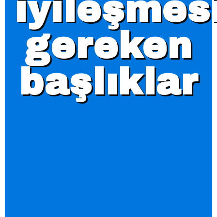
iyileşmes
gereken
başlıklar