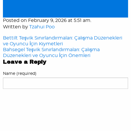
Posted on February 9, 2026 at 5:51 am.
Written by
Tzahui Poo
Post
Bettilt Teşvik Sınırlandırmaları: Çalışma Düzenekleri
ve Oyuncu İçin Kıymetleri
navigation
Bahsegel Teşvik Sınırlandırmaları: Çalışma
Düzenekleri ve Oyuncu İçin Önemleri
Leave a Reply
Name (required)
Email (will not be published) (required)
Website