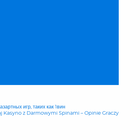
зартных игр, таких как 1вин
j Kasyno z Darmowymi Spinami – Opinie Graczy