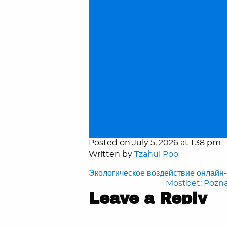
Posted on July 5, 2026 at 1:38 pm.
Written by
Tzahui Poo
Экологическое воздействие онлайн-а
Post
Mostbet: Pozna
Leave a Reply
navigation
Name (required)